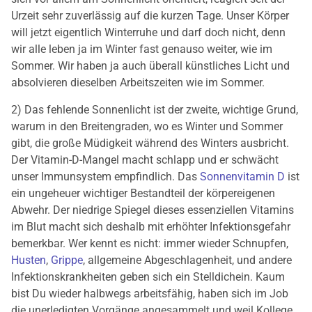
Urzeit sehr zuverlässig auf die kurzen Tage. Unser Körper
will jetzt eigentlich Winterruhe und darf doch nicht, denn
wir alle leben ja im Winter fast genauso weiter, wie im
Sommer. Wir haben ja auch überall künstliches Licht und
absolvieren dieselben Arbeitszeiten wie im Sommer.
2) Das fehlende Sonnenlicht ist der zweite, wichtige Grund,
warum in den Breitengraden, wo es Winter und Sommer
gibt, die große Müdigkeit während des Winters ausbricht.
Der Vitamin-D-Mangel macht schlapp und er schwächt
unser Immunsystem empfindlich. Das
Sonnenvitamin D
ist
ein ungeheuer wichtiger Bestandteil der körpereigenen
Abwehr. Der niedrige Spiegel dieses essenziellen Vitamins
im Blut macht sich deshalb mit erhöhter Infektionsgefahr
bemerkbar. Wer kennt es nicht: immer wieder Schnupfen,
Husten
,
Grippe
, allgemeine Abgeschlagenheit, und andere
Infektionskrankheiten geben sich ein Stelldichein. Kaum
bist Du wieder halbwegs arbeitsfähig, haben sich im Job
die unerledigten Vorgänge angesammelt und weil Kollege