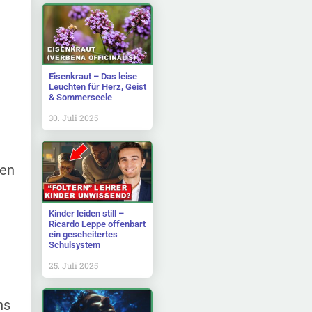
Eisenkraut – Das leise
Leuchten für Herz, Geist
& Sommerseele
30. Juli 2025
men
Kinder leiden still –
Ricardo Leppe offenbart
ein gescheitertes
Schulsystem
25. Juli 2025
ns