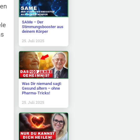
hen
SAMe – Der
ele
Stimmungsbooster aus
deinem Körper
as
25. Juli 2025
Was Dir niemand sagt:
Gesund altern – ohne
Pharma-Tricks!
25. Juli 2025