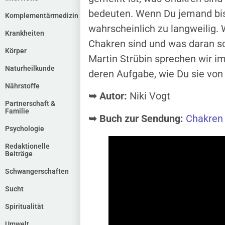
bedeuten. Wenn Du jemand bist,
Komplementärmedizin
wahrscheinlich zu langweilig. 
Krankheiten
Chakren sind und was daran so w
Körper
Martin Strübin sprechen wir i
Naturheilkunde
deren Aufgabe, wie Du sie von 
Nährstoffe
➥ Autor:
Niki Vogt
Partnerschaft &
Familie
➥ Buch zur Sendung:
Chakren 
Psychologie
Redaktionelle
Beiträge
Schwangerschaften
Sucht
Spiritualität
Umwelt