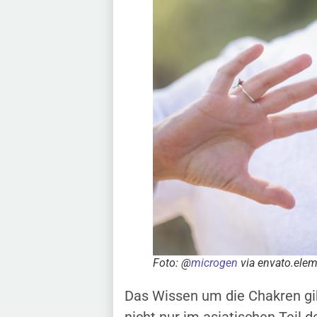
Foto: @
microgen
via envato.ele
Das Wissen um die Chakren gib
nicht nur im asiatischen Teil 