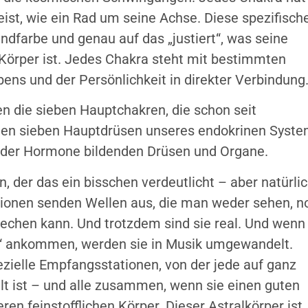
ist, wie ein Rad um seine Achse. Diese spezifisch
ndfarbe und genau auf das „justiert“, was seine
Körper ist. Jedes Chakra steht mit bestimmten
ns und der Persönlichkeit in direkter Verbindung
n die sieben Hauptchakren, die schon seit
den sieben Hauptdrüsen unseres endokrinen Syst
m der Hormone bildenden Drüsen und Organe.
, der das ein bisschen verdeutlicht – aber natürli
tationen senden Wellen aus, die man weder sehen, n
echen kann. Und trotzdem sind sie real. Und wenn 
o“ ankommen, werden sie in Musik umgewandelt.
ielle Empfangsstationen, von der jede auf ganz
t ist – und alle zusammen, wenn sie einen guten
n feinstofflichen Körper. Dieser Astralkörper ist