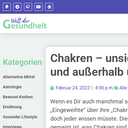
Chakren – unsi
Kategorien
und außerhalb 
Alternative Mittel
Astrologie
Februar 24, 2022
4:00 p.m.
Alle
Bewusst Kochen
Wenn es Dir auch manchmal so 
Ernährung
„Eingeweihte“ über ihre „Chakr
Gesunder Lifestyle
doch jeder wissen müsste. Die 
gemeint ist, was Chakren sind
Interviews