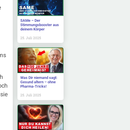
e
SAMe – Der
Stimmungsbooster aus
deinem Körper
.
25. Juli 2025
ems
ch
Was Dir niemand sagt:
Gesund altern – ohne
och
Pharma-Tricks!
sie
25. Juli 2025