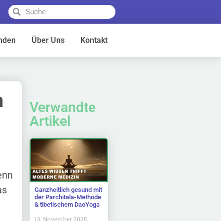
nden
Über Uns
Kontakt
n
Verwandte
Artikel
enn
as
Ganzheitlich gesund mit
der Parchitala-Methode
& tibetischem DaoYoga
13. November 2025