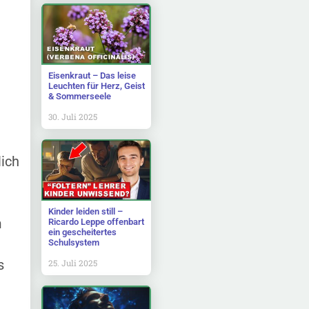
Eisenkraut – Das leise
Leuchten für Herz, Geist
& Sommerseele
30. Juli 2025
ich
Kinder leiden still –
m
Ricardo Leppe offenbart
ein gescheitertes
Schulsystem
s
25. Juli 2025