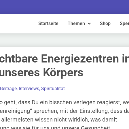
Startseite
Themen
Shop
Spe
chtbare Energiezentren i
unseres Körpers
 Beiträge
,
Interviews
,
Spiritualität
geht, dass Du ein bisschen verlegen reagierst, w
enreinigung“ sprechen, mit der Einstellung, dass d
allermeisten wissen nicht wirklich, was damit
 und was sie für uns und unsere Gesundheit