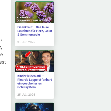
Eisenkraut – Das leise
Leuchten für Herz, Geist
& Sommerseele
s
30. Juli 2025
,
ie
sst
Kinder leiden still –
Ricardo Leppe offenbart
ein gescheitertes
Schulsystem
25. Juli 2025