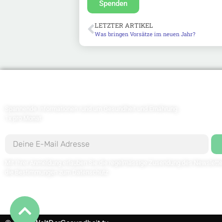
Spenden
LETZTER ARTIKEL
Was bringen Vorsätze im neuen Jahr?
Newsletter abonnieren
Spannende Informationen rund um Gesundheit und Ernährung
1x pro Monat
Mit Ihrer Anmeldung erlauben Sie die regelmässige Zusendung des Newslette
die Bestimmungen zum
Datenschutz
.
Kontaktieren Sie uns: redaktion@weltdergesundheit.tv