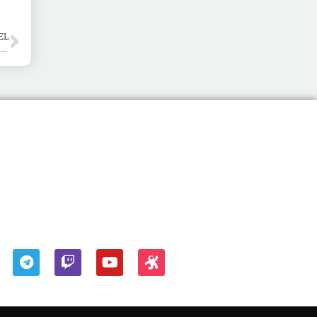
EL
Rohkost – Die natürliche und beste Ernährung des Menschen oder nur ein Ernährungs-Hype?
Kontakt
Impressum
Datenschutzerklärung
FOLGEN SIE UNS AUF: