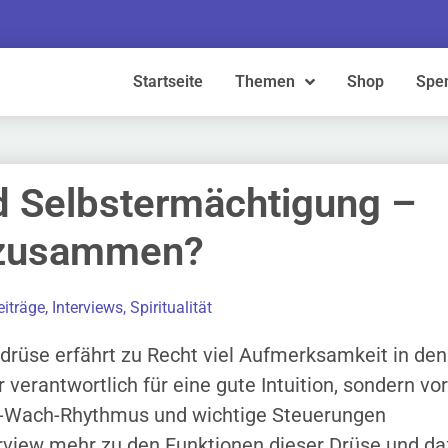
Startseite
Themen
Shop
Spe
d Selbstermächtigung –
 zusammen?
eiträge
,
Interviews
,
Spiritualität
ldrüse erfährt zu Recht viel Aufmerksamkeit in den
r verantwortlich für eine gute Intuition, sondern vor
af-Wach-Rhythmus und wichtige Steuerungen
rview mehr zu den Funktionen dieser Drüse und da