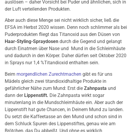
auslösen – daher Vorsicht bei Puder und ähnlichen, sich in
der Luft verteilenden Produkten.
Aber auch diese Menge sei nicht wirklich sicher, ließ die
EFSA im Herbst 2020 wissen. Denn noch schlimmer als bei
Puderprodukten fliegt das Titanoxid aus den Düsen von
Haar-Styling-Spraydosen
durch die Gegend und gelangt
durch Einatmen über Nase und Mund in die Schleimhäute
und dadurch in den Körper. Daher dürfen seit Oktober 2020
in Sprays nur 1,4 %Titandioxid enthalten sein.
Beim
morgendlichen Zurechtmachen
gibt es für uns
Mädels gleich zwei titandioxidhaltige Produkte in
gefährlicher Nähe zum Mund: Erst die
Zahnpasta
und
dann der
Lippenstift.
Die Zahnpasta wirkt sogar
minutenlang in die Mundschleimhäute ein. Aber auch der
Lippenstift hat gute Chancen, in Deinem Mund zu landen.
Du setzt die Kaffeetasse an den Mund und schon sind in
dem Schluck Spuren des Lippenstiftes, genau wie am
Brötchen, das Du abbeißt. Und ohne es wirklich