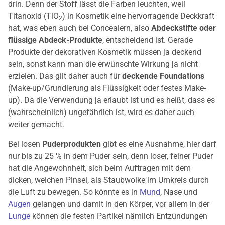
drin. Denn der Stoff lässt die Farben leuchten, weil
Titanoxid (TiO
) in Kosmetik eine hervorragende Deckkraft
2
hat, was eben auch bei Concealern, also
Abdeckstifte oder
flüssige Abdeck-Produkte
, entscheidend ist. Gerade
Produkte der dekorativen Kosmetik müssen ja deckend
sein, sonst kann man die erwünschte Wirkung ja nicht
erzielen. Das gilt daher auch für
deckende Foundations
(Make-up/Grundierung als Flüssigkeit oder festes Make-
up). Da die Verwendung ja erlaubt ist und es heißt, dass es
(wahrscheinlich) ungefährlich ist, wird es daher auch
weiter gemacht.
Bei losen
Puderprodukten
gibt es eine Ausnahme, hier darf
nur bis zu 25 % in dem Puder sein, denn loser, feiner Puder
hat die Angewohnheit, sich beim Auftragen mit dem
dicken, weichen Pinsel, als Staubwolke im Umkreis durch
die Luft zu bewegen. So könnte es in
Mund
, Nase und
Augen
gelangen und damit in den Körper, vor allem in der
Lunge
können die festen Partikel nämlich Entzündungen