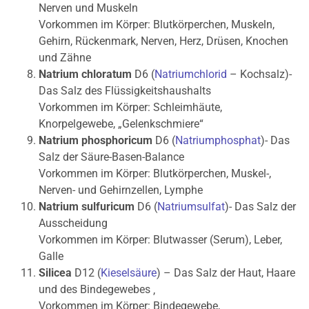
Nerven und Muskeln
Vorkommen im Körper: Blutkörperchen, Muskeln,
Gehirn, Rückenmark, Nerven, Herz, Drüsen, Knochen
und Zähne
Natrium chloratum
D6 (
Natriumchlorid
– Kochsalz)-
Das Salz des Flüssigkeitshaushalts
Vorkommen im Körper: Schleimhäute,
Knorpelgewebe, „Gelenkschmiere“
Natrium phosphoricum
D6 (
Natriumphosphat
)- Das
Salz der Säure-Basen-Balance
Vorkommen im Körper: Blutkörperchen, Muskel-,
Nerven- und Gehirnzellen, Lymphe
Natrium sulfuricum
D6 (
Natriumsulfat
)- Das Salz der
Ausscheidung
Vorkommen im Körper: Blutwasser (Serum), Leber,
Galle
Silicea
D12 (
Kieselsäure
) – Das Salz der Haut, Haare
und des Bindegewebes ‚
Vorkommen im Körper: Bindegewebe,