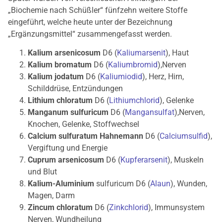
„Biochemie nach Schüßler“ fünfzehn weitere Stoffe
eingeführt, welche heute unter der Bezeichnung
„Ergänzungsmittel“ zusammengefasst werden.
Kalium arsenicosum
D6 (
Kaliumarsenit
), Haut
Kalium bromatum
D6 (
Kaliumbromid
),Nerven
Kalium jodatum
D6 (
Kaliumiodid
), Herz, Hirn,
Schilddrüse, Entzündungen
Lithium chloratum
D6 (
Lithiumchlorid
), Gelenke
Manganum sulfuricum
D6 (
Mangansulfat
),Nerven,
Knochen, Gelenke, Stoffwechsel
Calcium sulfuratum Hahnemann
D6 (
Calciumsulfid
),
Vergiftung und Energie
Cuprum arsenicosum
D6 (
Kupferarsenit
), Muskeln
und Blut
Kalium-Aluminium
sulfuricum D6 (
Alaun
), Wunden,
Magen, Darm
Zincum chloratum
D6 (
Zinkchlorid
), Immunsystem
Nerven, Wundheilung