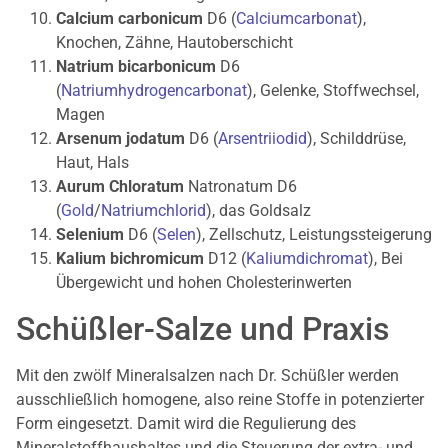
Calcium carbonicum
D6 (
Calciumcarbonat
),
Knochen, Zähne, Hautoberschicht
Natrium bicarbonicum
D6
(
Natriumhydrogencarbonat
), Gelenke, Stoffwechsel,
Magen
Arsenum jodatum
D6 (
Arsentriiodid
), Schilddrüse,
Haut, Hals
Aurum Chloratum
Natronatum D6
(
Gold
/
Natriumchlorid
), das Goldsalz
Selenium
D6 (
Selen
), Zellschutz, Leistungssteigerung
Kalium bichromicum
D12 (
Kaliumdichromat
), Bei
Übergewicht und hohen Cholesterinwerten
Schüßler-Salze und Praxis
Mit den zwölf Mineralsalzen nach Dr. Schüßler werden
ausschließlich homogene, also reine Stoffe in potenzierter
Form eingesetzt. Damit wird die Regulierung des
Mineralstoffhaushaltes und die Steuerung der extra- und