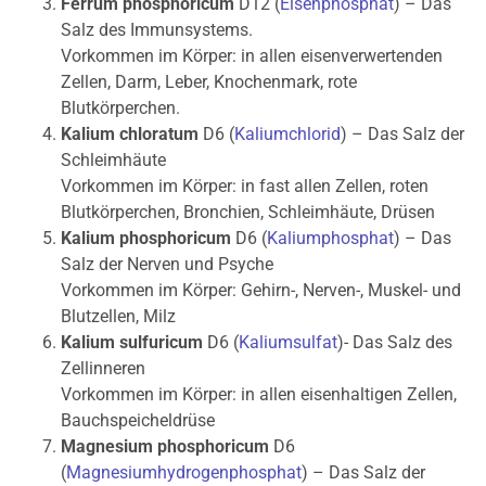
Ferrum phosphoricum
D12 (
Eisenphosphat
) – Das
Salz des Immunsystems.
Vorkommen im Körper: in allen eisenverwertenden
Zellen, Darm, Leber, Knochenmark, rote
Blutkörperchen.
Kalium chloratum
D6 (
Kaliumchlorid
) – Das Salz der
Schleimhäute
Vorkommen im Körper: in fast allen Zellen, roten
Blutkörperchen, Bronchien, Schleimhäute, Drüsen
Kalium phosphoricum
D6 (
Kaliumphosphat
) – Das
Salz der Nerven und Psyche
Vorkommen im Körper: Gehirn-, Nerven-, Muskel- und
Blutzellen, Milz
Kalium sulfuricum
D6 (
Kaliumsulfat
)- Das Salz des
Zellinneren
Vorkommen im Körper: in allen eisenhaltigen Zellen,
Bauchspeicheldrüse
Magnesium phosphoricum
D6
(
Magnesiumhydrogenphosphat
) – Das Salz der