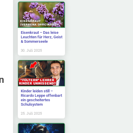
Eisenkraut – Das leise
Leuchten für Herz, Geist
& Sommerseele
30. Juli 2025
n
Kinder leiden still –
Ricardo Leppe offenbart
ein gescheitertes
Schulsystem
25. Juli 2025
n