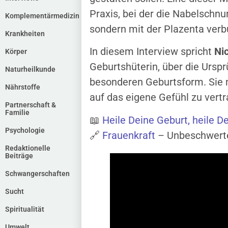
Praxis, bei der die Nabelschnur
Komplementärmedizin
sondern mit der Plazenta verbun
Krankheiten
In diesem Interview spricht
Ni
Körper
Geburtshüterin, über die Ursp
Naturheilkunde
besonderen Geburtsform. Sie m
Nährstoffe
auf das eigene Gefühl zu vertr
Partnerschaft &
Familie
📖
Heile Deine Geburt, heile D
Psychologie
🔗
Frauenkraft
– Unbeschwerte
Redaktionelle
Beiträge
Schwangerschaften
Sucht
Spiritualität
Umwelt