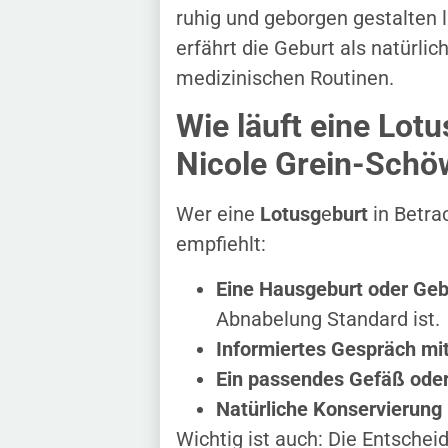
ruhig und geborgen gestalten la
erfährt die Geburt als natürlic
medizinischen Routinen.
Wie läuft eine Lot
Nicole Grein-Schö
Wer eine
Lotusg
e
burt
in Betrac
empfiehlt:
Eine Hausgeburt oder Ge
Abnabelung Standard ist.
Informiertes Gespräch m
Ein passendes Gefäß ode
Natürliche Konservierung 
Wichtig ist auch: Die Entschei