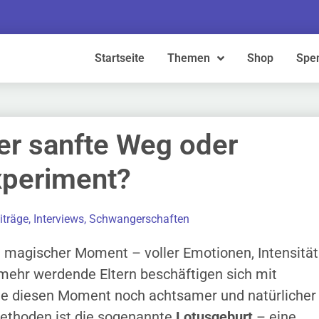
Startseite
Themen
Shop
Spe
er sanfte Weg oder
xperiment?
iträge
,
Interviews
,
Schwangerschaften
in magischer Moment – voller Emotionen, Intensität
mehr werdende Eltern beschäftigen sich mit
die diesen Moment noch achtsamer und natürlicher
 Methoden ist die sogenannte
Lotusgeburt
– eine