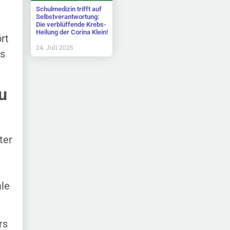
Schulmedizin trifft auf
Selbstverantwortung:
Die verblüffende Krebs-
Heilung der Corina Klein!
rt
24. Juli 2025
s
u
ter
le
rs