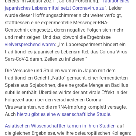
bereits im August 2021:
„Corona-Forschung:
Traditionelles
japanisches Lebensmittel setzt Coronavirus zu
“. Leider
wurde dieser Hoffnungsschimmer nicht weiter verfolgt,
stattdessen eine experimentelle Messenger-RNA-
Gentechnik eingesetzt, deren negative Folgen sich mehr
und mehr zeigen. Und das, obwohl die Ergebnisse
vielversprechend waren
: „Im Laborexperiment hindert ein
traditionelles japanisches Lebensmittel, das Corona-Virus
Sars-CoV-2 daran, Zellen zu infizieren.“
Die Versuche und Studien wurden in Japan mit dem
traditionellen Gericht „Natto“ gemacht, einer fermentierten
Speise aus Sojabohnen, die eine große Menge an Bacillus
subtilis enthält. Überdies wirkte der antivirale Effekt in der
Folgezeit auch bei den verschiedenen Corona-
Virusvarianten, wo die mRNA-Impfung komplett versagte.
Auch
hierzu gibt es eine wissenschaftliche Studie
.
Asiatischen Wissenschaftler kamen in ihren Studien
auf
die gleichen Ergebnisse, wie ihre osteuropäischen Kollegen: