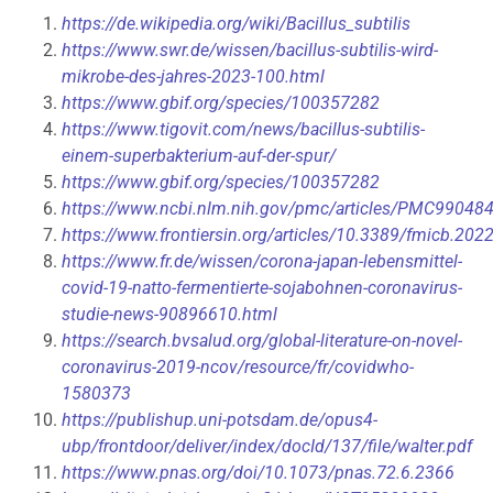
https://de.wikipedia.org/wiki/Bacillus_subtilis
https://www.swr.de/wissen/bacillus-subtilis-wird-
mikrobe-des-jahres-2023-100.html
https://www.gbif.org/species/100357282
https://www.tigovit.com/news/bacillus-subtilis-
einem-superbakterium-auf-der-spur/
https://www.gbif.org/species/100357282
https://www.ncbi.nlm.nih.gov/pmc/articles/PMC99048
https://www.frontiersin.org/articles/10.3389/fmicb.202
https://www.fr.de/wissen/corona-japan-lebensmittel-
covid-19-natto-fermentierte-sojabohnen-coronavirus-
studie-news-90896610.html
https://search.bvsalud.org/global-literature-on-novel-
coronavirus-2019-ncov/resource/fr/covidwho-
1580373
https://publishup.uni-potsdam.de/opus4-
ubp/frontdoor/deliver/index/docId/137/file/walter.pdf
https://www.pnas.org/doi/10.1073/pnas.72.6.2366