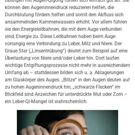
Übungen mit Augen-Qigong fühlen sich einfach gut an. Sie
können den Augeninnendruck reduzieren helfen, die
Durchblutung fördern helfen und somit den Abfluss sich
ansammelnden Kammerwassers erhöht. Vor allem führen
sie den Energieleitbahnen, die mit dem Auge verbunden
sind, Energie zu. Diese Leitbahnen haben beim Auge
vorrangig eine Verbindung zu Leber, Milz und Niere. Der
Graue Star („Linsentrübung“) deutet zum Beispiel auf eine
Überlastung von Niere und/oder Leber hin. Dort laufen
wichtige Entgiftungsprozesse nicht mehr in ausreichendem
Umfang ab – stattdessen bilden sich u. a. Ablagerungen
am Glaskörper des Auges. „Blitze“ in den Augen deuten auf
zu hohen Augeninnendruck hin, „schwarze Flecken“ im
Blickfeld sind Anzeichen für unterdrückte Wut oder Zorn –
ein Leber-Qi-Mangel ist wahrscheinlich.