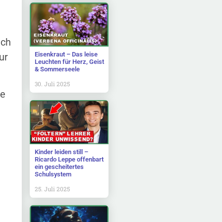
uch
Eisenkraut – Das leise
ur
Leuchten für Herz, Geist
& Sommerseele
30. Juli 2025
ve
Kinder leiden still –
Ricardo Leppe offenbart
ein gescheitertes
Schulsystem
25. Juli 2025