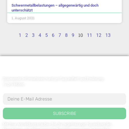
Schwermetallbelastungen – allgegenwärtig und doch
unterschätzt
1. August 2021
10
1
2
3
4
5
6
7
8
9
11
12
13
Newsletter abonnieren
Spannende Informationen rund um Gesundheit und Ernährung
1x pro Monat
SUBSCRIBE
Mit Ihrer Anmeldung erlauben Sie die regelmässige Zusendung des