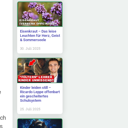
Eisenkraut – Das leise
Leuchten für Herz, Geist
& Sommerseele
30. Juli 2025
Kinder leiden still –
e
Ricardo Leppe offenbart
ein gescheitertes
Schulsystem
25. Juli 2025
ach
s