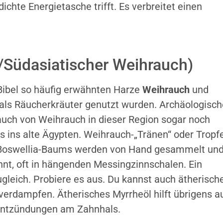
ichte Energietasche trifft. Es verbreitet einen
/Südasiatischer Weihrauch)
 Bibel so häufig erwähnten Harze
Weihrauch
und
h als Räucherkräuter genutzt wurden. Archäologisch
uch von Weihrauch in dieser Region sogar noch
is ins alte Ägypten. Weihrauch-„Tränen“ oder Tropf
 Boswellia-Baums werden von Hand gesammelt un
nt, oft in hängenden Messingzinnschalen. Ein
ugleich. Probiere es aus. Du kannst auch ätherisch
erdampfen. Ätherisches Myrrheöl hilft übrigens a
 Entzündungen am Zahnhals.