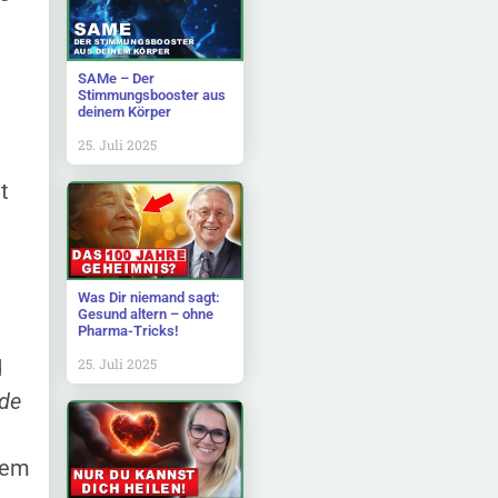
SAMe – Der
Stimmungsbooster aus
deinem Körper
25. Juli 2025
t
Was Dir niemand sagt:
Gesund altern – ohne
Pharma-Tricks!
d
25. Juli 2025
 de
nem