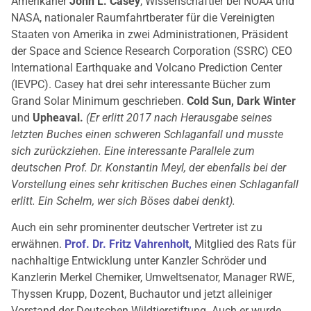
Amerikaner
John L. Casey
, Wissenschaftler bei NOAA und
NASA, nationaler Raumfahrtberater für die Vereinigten
Staaten von Amerika in zwei Administrationen, Präsident
der Space and Science Research Corporation (SSRC) CEO
International Earthquake and Volcano Prediction Center
(IEVPC). Casey hat drei sehr interessante Bücher zum
Grand Solar Minimum geschrieben.
Cold Sun, Dark Winter
und
Upheaval.
(Er erlitt 2017 nach Herausgabe seines
letzten Buches einen schweren Schlaganfall und musste
sich zurückziehen. Eine interessante Parallele zum
deutschen Prof. Dr. Konstantin Meyl, der ebenfalls bei der
Vorstellung eines sehr kritischen Buches einen Schlaganfall
erlitt. Ein Schelm, wer sich Böses dabei denkt).
Auch ein sehr prominenter deutscher Vertreter ist zu
erwähnen.
Prof. Dr. Fritz Vahrenholt,
Mitglied des Rats für
nachhaltige Entwicklung unter Kanzler Schröder und
Kanzlerin Merkel Chemiker, Umweltsenator, Manager RWE,
Thyssen Krupp, Dozent, Buchautor und jetzt alleiniger
Vorstand der Deutschen Wildtierstiftung. Auch er wurde