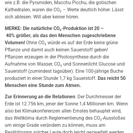
wie z.B. die Pyramiden, Macchu Picchu, die gotischen
Kathedralen, waren die CO₂ – Werte deutlich höher. Lässt
sich ablesen. Will aber keiner hören.
MERKE: Die natürliche CO₂-Produktion ist 20 –
40% größer, als das den Menschen zugeschriebene
Volumen!
Ohne CO₂ würde es auf der Erde keine grüne
Pflanze und damit auch keinen Sauerstoff geben!
Pflanzen erzeugen in der Photosynthese durch die
Aufnahme von Wasser, CO₂ und Sonnenlicht Glucose und
Sauerstoff (zumindest tagsüber). Eine 100-jährige Buche
produziert in einer Stunde 1,7 kg Sauerstoff.
Das reicht 50
Menschen eine Stunde zum Atmen.
Zur Erinnerung an die Relationen
: Der Durchmesser der
Erde ist 12.756 km, jener der Sonne 1,4 Millionen km. Wenn
also bei Klimakonferenzen allen Ernstes behauptet wird,
das Weltklima durch Reglementierung des CO₂-Ausstoßes
um einige Grade verändern zu können, muss am
Realitätssinn solcher Leute doch leicht gezweifelt werden.