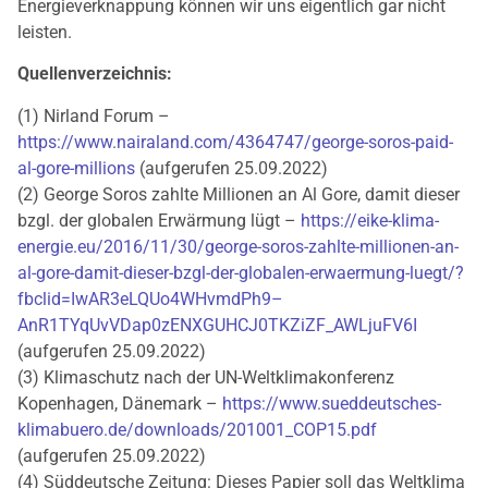
Energieverknappung können wir uns eigentlich gar nicht
leisten.
Quellenverzeichnis:
(1) Nirland Forum –
https://www.nairaland.com/4364747/george-soros-paid-
al-gore-millions
(aufgerufen 25.09.2022)
(2) George Soros zahlte Millionen an Al Gore, damit dieser
bzgl. der globalen Erwärmung lügt –
https://eike-klima-
energie.eu/2016/11/30/george-soros-zahlte-millionen-an-
al-gore-damit-dieser-bzgl-der-globalen-erwaermung-luegt/?
fbclid=IwAR3eLQUo4WHvmdPh9–
AnR1TYqUvVDap0zENXGUHCJ0TKZiZF_AWLjuFV6I
(aufgerufen 25.09.2022)
(3) Klimaschutz nach der UN-Weltklimakonferenz
Kopenhagen, Dänemark –
https://www.sueddeutsches-
klimabuero.de/downloads/201001_COP15.pdf
(aufgerufen 25.09.2022)
(4) Süddeutsche Zeitung: Dieses Papier soll das Weltklima